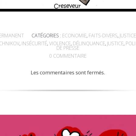
PERMANENT
CATÉGORIES :
ECONOMIE
,
FAITS-DIVERS
,
JUSTICE
CHNIKOV
,
INSÉCURITÉ
,
VIOLENCE
,
DÉLINQUANCE
,
JUSTICE
,
POL
DE PRESSE
0
COMMENTAIRE
Les commentaires sont fermés.