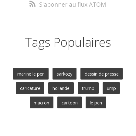
S'abonner au flux ATOM
Tags Populaires
marine le pen
sarkozy
dessin de presse
caricature
hollande
trump
ump
macron
cartoon
le pen