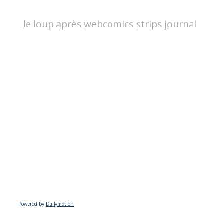
le loup après
webcomics
strips journal
Powered by
Dailymotion