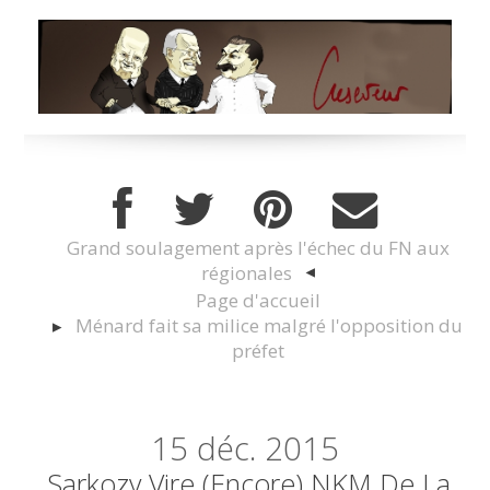
Grand soulagement après l'échec du FN aux
régionales
Page d'accueil
Ménard fait sa milice malgré l'opposition du
préfet
15
déc. 2015
Sarkozy Vire (encore) NKM De La