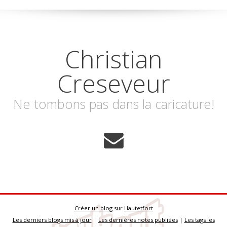
Christian
Creseveur
Ne tombons pas dans la caricature!
Créer un blog
sur
Hautetfort
Les derniers blogs mis à jour
|
Les dernières notes publiées
|
Les tags les