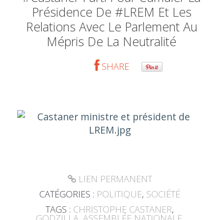
Présidence De #LREM Et Les
Relations Avec Le Parlement Au
Mépris De La Neutralité
SHARE
LIEN PERMANENT
CATÉGORIES :
POLITIQUE
,
SOCIÉTÉ
TAGS :
CHRISTOPHE CASTANER
,
GODZILLA
,
ASSEMBLÉE NATIONALE
,