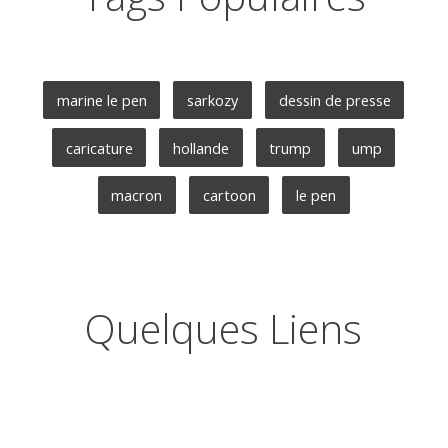
marine le pen
sarkozy
dessin de presse
caricature
hollande
trump
ump
macron
cartoon
le pen
Quelques Liens