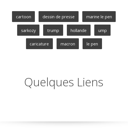
cartoon
dessin de presse
marine le pen
sarkozy
trump
hollande
ump
caricature
macron
le pen
Quelques Liens