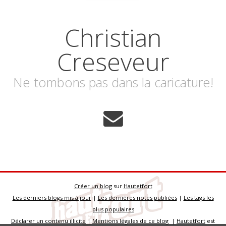
Christian
Creseveur
Ne tombons pas dans la caricature!
Créer un blog
sur
Hautetfort
Les derniers blogs mis à jour
|
Les dernières notes publiées
|
Les tags les
plus populaires
Déclarer un contenu illicite
|
Mentions légales de ce blog
|
Hautetfort
est