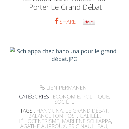
Porter Le Grand Débat
SHARE
LIEN PERMANENT
CATÉGORIES :
ECONOMIE
,
POLITIQUE
,
SOCIÉTÉ
TAGS :
HANOUNA
,
LE GRAND DÉBAT
,
BALANCE TON POST
,
GALILÉE
,
HÉLIOCENTRISME
,
MARLENE SCHIAPPA
,
AGATHE AUPROUX
,
ERIC NAULLEAU
,