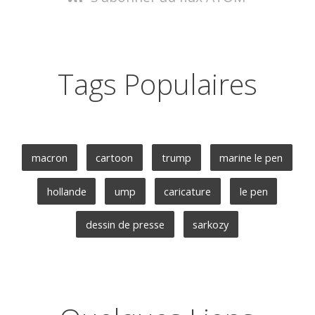
Tags Populaires
macron
cartoon
trump
marine le pen
hollande
ump
caricature
le pen
dessin de presse
sarkozy