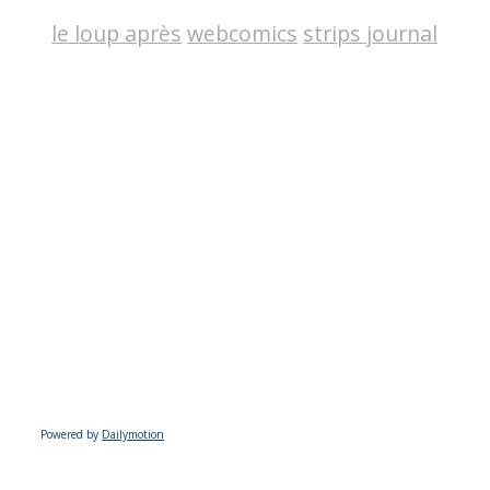
le loup après
webcomics
strips journal
Powered by
Dailymotion