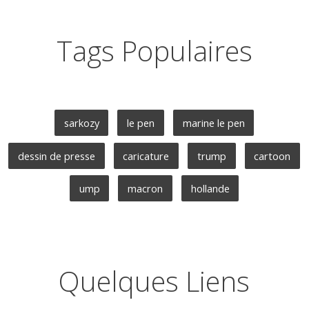
Tags Populaires
sarkozy
le pen
marine le pen
dessin de presse
caricature
trump
cartoon
ump
macron
hollande
Quelques Liens