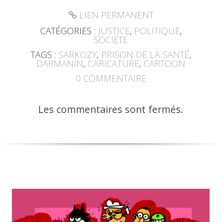
LIEN PERMANENT
CATÉGORIES :
JUSTICE
,
POLITIQUE
,
SOCIÉTÉ
TAGS :
SARKOZY
,
PRISON DE LA SANTÉ
,
DARMANIN
,
CARICATURE
,
CARTOON
0
COMMENTAIRE
Les commentaires sont fermés.