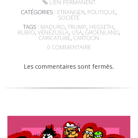
LIEN PERMANENT
CATÉGORIES :
ETRANGER
,
POLITIQUE
,
SOCIÉTÉ
TAGS :
MADURO
,
TRUMP
,
HEGSETH
,
RUBIO
,
VÉNÉZUELA
,
USA
,
GROËNLAND
,
CARICATURE
,
CARTOON
0
COMMENTAIRE
Les commentaires sont fermés.