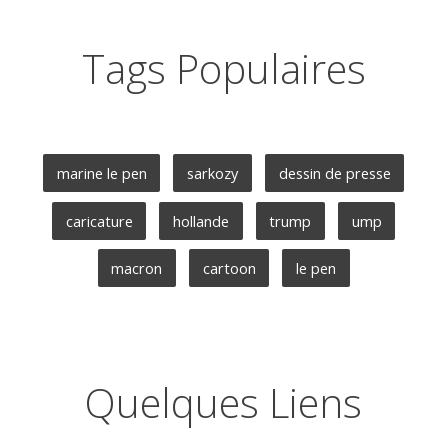
Tags Populaires
marine le pen
sarkozy
dessin de presse
caricature
hollande
trump
ump
macron
cartoon
le pen
Quelques Liens