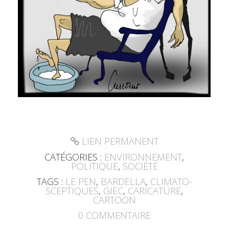
LIEN PERMANENT
CATÉGORIES :
ENVIRONNEMENT
,
POLITIQUE
,
SOCIÉTÉ
TAGS :
LE PEN
,
BARDELLA
,
CLIMATO-
SCEPTIQUES
,
GIEC
,
CARICATURE
,
CARTOON
0
COMMENTAIRE