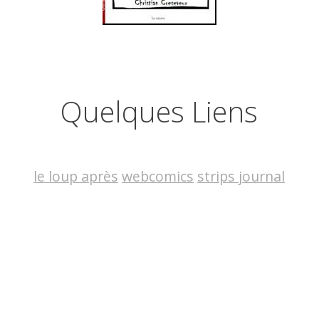
Quelques Liens
le loup après
webcomics
strips journal