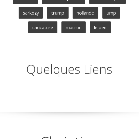
sarkozy
trump
hollande
ump
caricature
macron
le pen
Quelques Liens