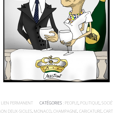
LIEN PERMANENT
CATÉGORIES :
PEOPLE
,
POLITIQUE
,
SOCIÉ
ON DEUX-SICILES
,
MONACO
,
CHAMPAGNE
,
CARICATURE
,
CAR