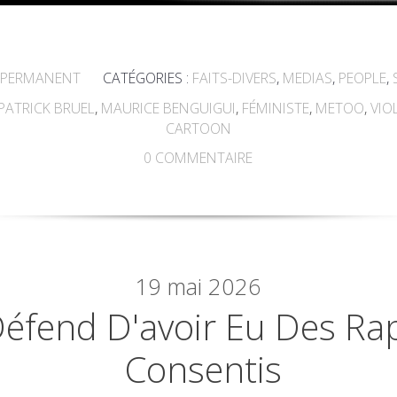
 PERMANENT
CATÉGORIES :
FAITS-DIVERS
,
MEDIAS
,
PEOPLE
,
PATRICK BRUEL
,
MAURICE BENGUIGUI
,
FÉMINISTE
,
METOO
,
VIO
CARTOON
0
COMMENTAIRE
19
mai 2026
Défend D'avoir Eu Des R
Consentis