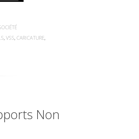
SOCIÉTÉ
LS
,
VSS
,
CARICATURE
,
apports Non