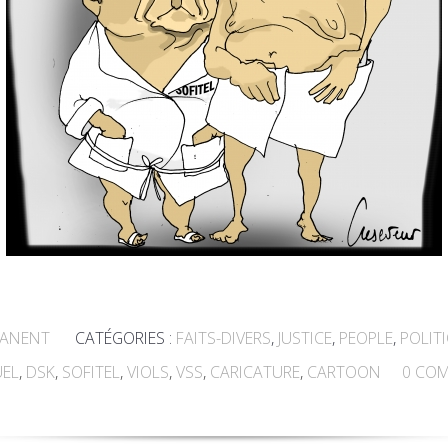
MANENT
CATÉGORIES :
FAITS-DIVERS
,
JUSTICE
,
PEOPLE
,
POLIT
UEL
,
DSK
,
SOFITEL
,
VIOLS
,
VSS
,
CARICATURE
,
CARTOON
0
COM