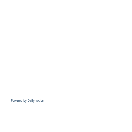
Powered by
Dailymotion