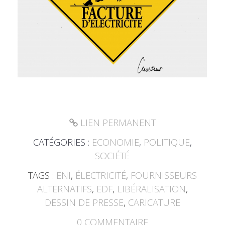
LIEN PERMANENT
CATÉGORIES :
ECONOMIE
,
POLITIQUE
,
SOCIÉTÉ
TAGS :
ENI
,
ÉLECTRICITÉ
,
FOURNISSEURS
ALTERNATIFS
,
EDF
,
LIBÉRALISATION
,
DESSIN DE PRESSE
,
CARICATURE
0
COMMENTAIRE