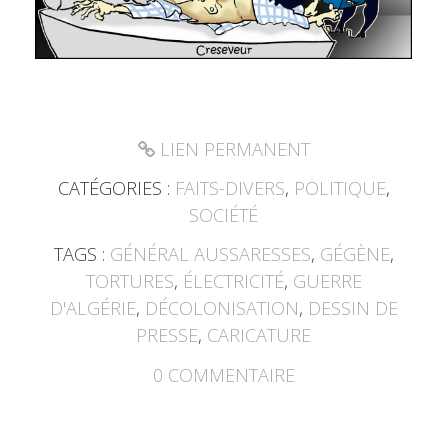
LIEN PERMANENT
CATÉGORIES :
FAITS-DIVERS
,
POLITIQUE
,
SOCIÉTÉ
TAGS :
GÉNÉRAL AUSSARESSES
,
GÉGÈNE
,
TORTURES
,
ÉLECTRICITÉ
,
GUERRE
D'ALGÉRIE
,
DÉCOLONISATION
,
DESSIN DE
PRESSE
,
CARICATURE
0
COMMENTAIRE