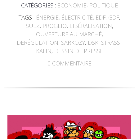
CATÉGORIES :
ECONOMIE
,
POLITIQUE
TAGS :
ÉNERGIE
,
ÉLECTRICITÉ
,
EDF
,
GDF
,
SUEZ
,
PROGLIO
,
LIBÉRALISATION
,
OUVERTURE AU MARCHÉ
,
DÉRÉGULATION
,
SARKOZY
,
DSK
,
STRASS-
KAHN
,
DESSIN DE PRESSE
0
COMMENTAIRE