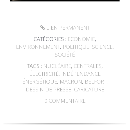
LIEN PERMANENT
CATÉGORIES :
ECONOMIE
,
ENVIRONNEMENT
,
POLITIQUE
,
SCIENCE
,
SOCIÉTÉ
TAGS :
NUCLÉAIRE
,
CENTRALES
,
ÉLECTRICITÉ
,
INDÉPENDANCE
ÉNERGÉTIQUE
,
MACRON
,
BELFORT
,
DESSIN DE PRESSE
,
CARICATURE
0
COMMENTAIRE