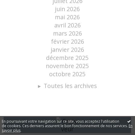
juillet 2026
juin 2026
mai 2026
avril 2026
mars 2026
février 2026
janvier 2026
décembre 2025
novembre 2025
octobre 2025
Toutes les archives
En poursuivant votre navigation sur ce site, vous acceptez l'utilisation
de cookies. Ces derniers assurent le bon fonctionnement de nos services.
En
savoir plus
.