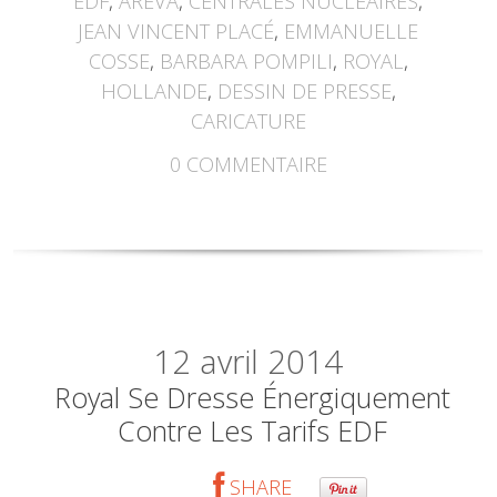
EDF
,
AREVA
,
CENTRALES NUCLÉAIRES
,
JEAN VINCENT PLACÉ
,
EMMANUELLE
COSSE
,
BARBARA POMPILI
,
ROYAL
,
HOLLANDE
,
DESSIN DE PRESSE
,
CARICATURE
0
COMMENTAIRE
12
avril 2014
Royal Se Dresse Énergiquement
Contre Les Tarifs EDF
SHARE