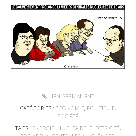
LIEN PERMANENT
CATÉGORIES :
ECONOMIE
,
POLITIQUE
,
SOCIÉTÉ
TAGS :
ÉNERGIE
,
NUCLÉAIRE
,
ÉLECTRICITÉ
,