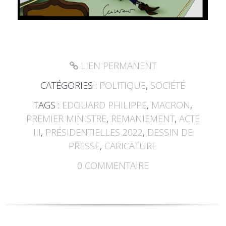
LIEN PERMANENT
CATÉGORIES :
POLITIQUE
,
SOCIÉTÉ
TAGS :
EDOUARD PHILIPPE
,
MACRON
,
PREMIER MINISTRE
,
REMANIEMENT
,
ACTE
III
,
PRÉSIDENTIELLES 2022
,
DESSIN DE
PRESSE
,
CARICATURE
0
COMMENTAIRE