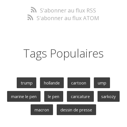
S'abonner au flux RSS
S'abonner au flux ATOM
Tags Populaires
trump
hollande
cartoon
ump
marine le pen
le pen
caricature
sarkozy
macron
dessin de presse