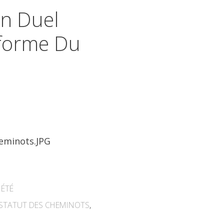
Un Duel
éforme Du
IÉTÉ
STATUT DES CHEMINOTS
,