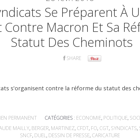
yndicats Se Préparent À 
t Contre Macron Et Sa R
Statut Des Cheminots
SHARE
IEN PERMANENT
CATÉGORIES :
ECONOMIE
,
POLITIQUE
,
SOC
LAUDE MAILLY
,
BERGER
,
MARTINEZ
,
CFDT
,
FO
,
CGT
,
SYNDICATS
,
SNCF
,
DUEL
,
DESSIN DE PRESSE
,
CARICATURE