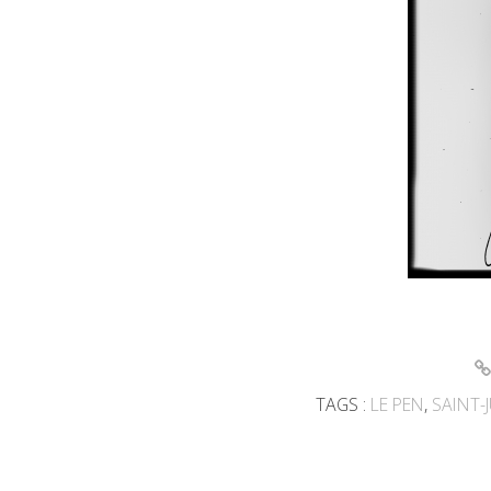
TAGS :
LE PEN
,
SAINT-