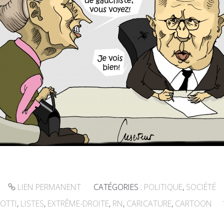
LIEN PERMANENT
CATÉGORIES :
POLITIQUE
,
SOCIÉTÉ
IOTTI
,
LISTES
,
EXTRÊME-DROITE
,
RN
,
CARICATURE
,
CARTOON