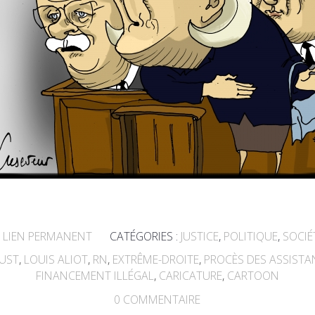
LIEN PERMANENT
CATÉGORIES :
JUSTICE
,
POLITIQUE
,
SOCIÉ
JUST
,
LOUIS ALIOT
,
RN
,
EXTRÊME-DROITE
,
PROCÈS DES ASSISTA
FINANCEMENT ILLÉGAL
,
CARICATURE
,
CARTOON
0
COMMENTAIRE