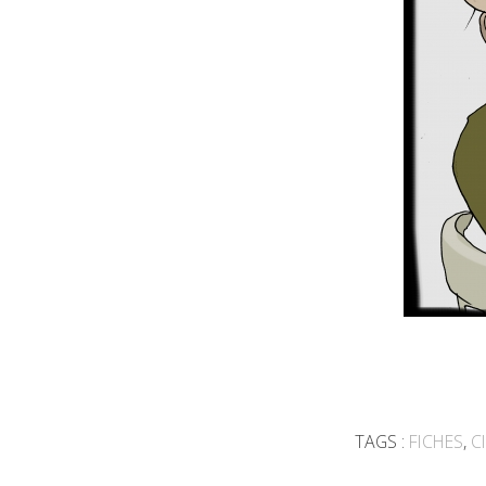
TAGS :
FICHES
,
C