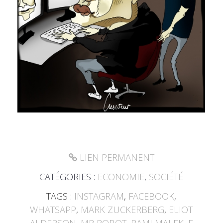
LIEN PERMANENT
CATÉGORIES :
ECONOMIE
,
SOCIÉTÉ
TAGS :
INSTAGRAM
,
FACEBOOK
,
WHATSAPP
,
MARK ZUCKERBERG
,
ELIOT
ALDERSON
,
MR ROBOT
,
RAMI MALEK
,
F