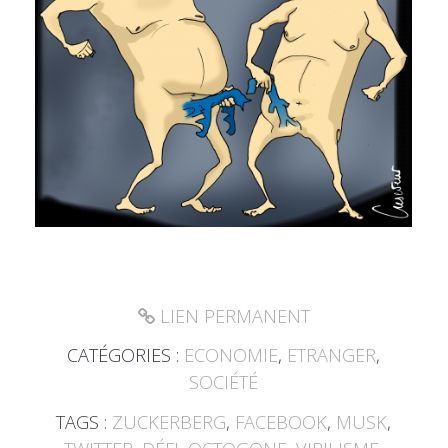
LIEN PERMANENT
CATÉGORIES :
ECONOMIE
,
ETRANGER
,
SOCIÉTÉ
TAGS :
ZUCKERBERG
,
FACEBOOK
,
MUSK
,