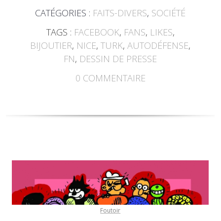
CATÉGORIES :
FAITS-DIVERS
,
SOCIÉTÉ
TAGS :
FACEBOOK
,
FANS
,
LIKES
,
BIJOUTIER
,
NICE
,
TURK
,
AUTODÉFENSE
,
FN
,
DESSIN DE PRESSE
0
COMMENTAIRE
Foutoir