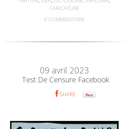
TWITTER
,
DÉFI
,
OCTOGONE
,
VIRILISME
,
CARICATURE
0
COMMENTAIRE
09
avril 2023
Test De Censure Facebook
SHARE