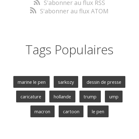
S'abonner au flux RSS
S'abonner au flux ATOM
Tags Populaires
marine le pen
sarkozy
dessin de presse
caricature
hollande
trump
ump
macron
cartoon
le pen