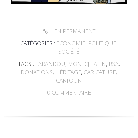
LIEN PERMANENT
CATÉGORIES :
ECONOMIE
,
POLITIQUE
,
SOCIÉTÉ
TAGS :
FARANDOU
,
MONTCJHALIN
,
RSA
,
DONATIONS
,
HÉRITAGE
,
CARICATURE
,
CARTOON
0
COMMENTAIRE