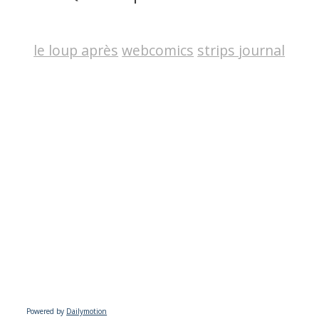
le loup après
webcomics
strips journal
Powered by
Dailymotion