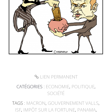
LIEN PERMANENT
CATÉGORIES :
ECONOMIE
,
POLITIQUE
,
SOCIÉTÉ
TAGS :
MACRON
,
GOUVERNEMENT VALLS
,
ISF
,
IMPÔT SUR LA FORTUNE
,
PANAMA
,