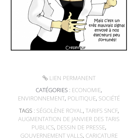
LIEN PERMANENT
CATÉGORIES :
ECONOMIE
,
ENVIRONNEMENT
,
POLITIQUE
,
SOCIÉTÉ
TAGS :
SÉGOLÈNE ROYAL
,
TARIFS SNCF
,
AUGMENTATION DE JANVIER DES TARIS
PUBLICS
,
DESSIN DE PRESSE
,
GOUVERNEMENT VALLS
,
CARICATURE