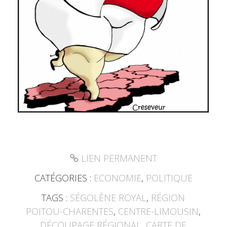
LIEN PERMANENT
CATÉGORIES :
ECONOMIE
,
POLITIQUE
TAGS :
SÉGOLÈNE ROYAL
,
RÉGION
POITOU-CHARENTES
,
CENTRE-LIMOUSIN
,
DÉCOUPAGE RÉGIONAL
,
CARTE DE