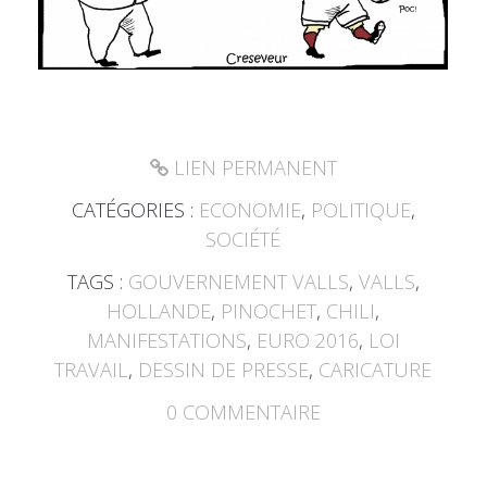
LIEN PERMANENT
CATÉGORIES :
ECONOMIE
,
POLITIQUE
,
SOCIÉTÉ
TAGS :
GOUVERNEMENT VALLS
,
VALLS
,
HOLLANDE
,
PINOCHET
,
CHILI
,
MANIFESTATIONS
,
EURO 2016
,
LOI
TRAVAIL
,
DESSIN DE PRESSE
,
CARICATURE
0
COMMENTAIRE