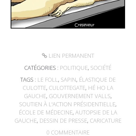
LIEN PERMANENT
CATÉGORIES :
POLITIQUE
,
SOCIÉTÉ
TAGS :
LE FOLL
,
SAPIN
,
ÉLASTIQUE DE
CULOTTE
,
CULOTTEGATE
,
HÉ HO LA
GAUCHE
,
GOUVERNEMENT VALLS
,
SOUTIEN À L'ACTION PRÉSIDENTIELLE
,
ÉCOLE DE MÉDECINE
,
AUTOPSIE DE LA
GAUCHE
,
DESSIN DE PRESSE
,
CARICATURE
0
COMMENTAIRE