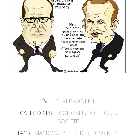
LIEN PERMANENT
CATÉGORIES :
ECONOMIE
,
POLITIQUE
,
SOCIÉTÉ
TAGS :
MACRON
,
35 HEURES
,
DESSIN DE