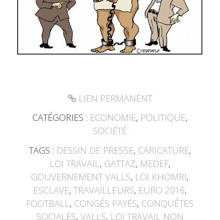
LIEN PERMANENT
CATÉGORIES :
ECONOMIE
,
POLITIQUE
,
SOCIÉTÉ
TAGS :
DESSIN DE PRESSE
,
CARICATURE
,
LOI TRAVAIL
,
GATTAZ
,
MEDEF
,
GOUVERNEMENT VALLS
,
LOI KHOMRI
,
ESCLAVE
,
TRAVAILLEURS
,
EURO 2016
,
FOOTBALL
,
CONGÉS PAYÉS
,
CONQUÊTES
SOCIALES
,
VALLS
,
LOI TRAVAIL NON