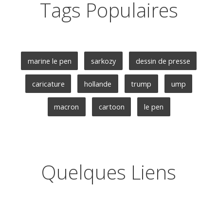
Tags Populaires
marine le pen
sarkozy
dessin de presse
caricature
hollande
trump
ump
macron
cartoon
le pen
Quelques Liens