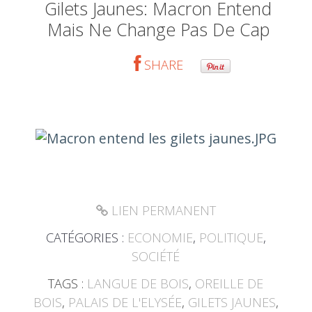
Gilets Jaunes: Macron Entend
Mais Ne Change Pas De Cap
SHARE
LIEN PERMANENT
CATÉGORIES :
ECONOMIE
,
POLITIQUE
,
SOCIÉTÉ
TAGS :
LANGUE DE BOIS
,
OREILLE DE
BOIS
,
PALAIS DE L'ELYSÉE
,
GILETS JAUNES
,