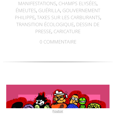
MANIFESTATIONS
,
CHAMPS ELYSÉES
,
ÉMEUTES
,
GUÉRILLA
,
GOUVERNEMENT
PHILIPPE
,
TAXES SUR LES CARBURANTS
,
TRANSITION ÉCOLOGIQUE
,
DESSIN DE
PRESSE
,
CARICATURE
0
COMMENTAIRE
Foutoir