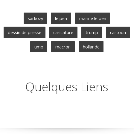
sarkozy
le pen
marine le pen
dessin de presse
caricature
trump
cartoon
ump
macron
hollande
Quelques Liens