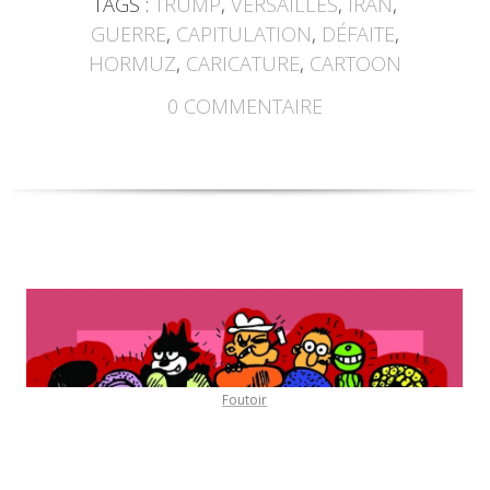
TAGS :
TRUMP
,
VERSAILLES
,
IRAN
,
GUERRE
,
CAPITULATION
,
DÉFAITE
,
HORMUZ
,
CARICATURE
,
CARTOON
0
COMMENTAIRE
Foutoir