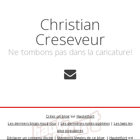
Christian
Creseveur
Ne tombons pas dans la caricature!
Créer un blog
sur
Hautetfort
Les derniers blogs mis à jour
|
Les dernières notes publiées
|
Les tags les
plus populaires
Déclarer un contenu illicite
|
Mentions légales de ce blog
|
Hautetfort
est