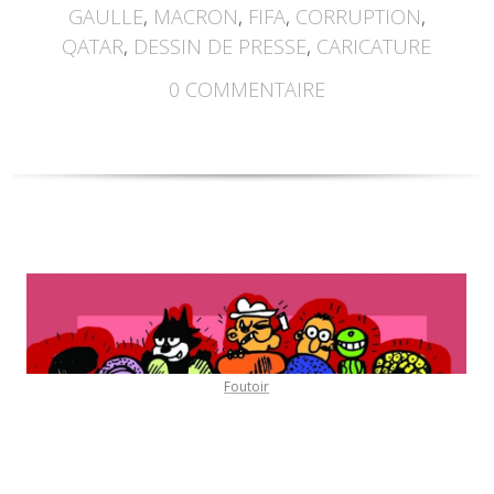
GAULLE
,
MACRON
,
FIFA
,
CORRUPTION
,
QATAR
,
DESSIN DE PRESSE
,
CARICATURE
0
COMMENTAIRE
Foutoir