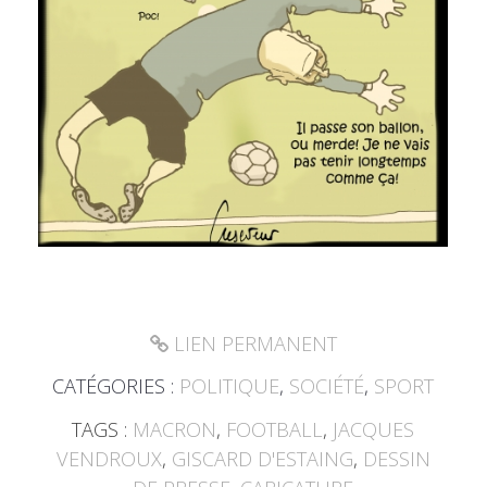
LIEN PERMANENT
CATÉGORIES :
POLITIQUE
,
SOCIÉTÉ
,
SPORT
TAGS :
MACRON
,
FOOTBALL
,
JACQUES
VENDROUX
,
GISCARD D'ESTAING
,
DESSIN