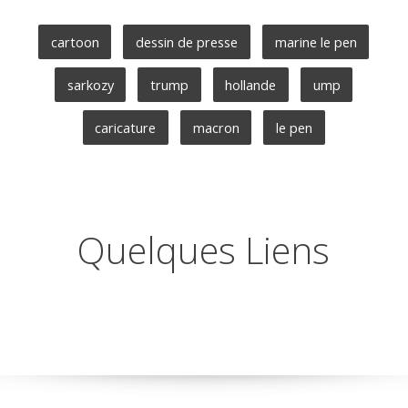
cartoon
dessin de presse
marine le pen
sarkozy
trump
hollande
ump
caricature
macron
le pen
Quelques Liens