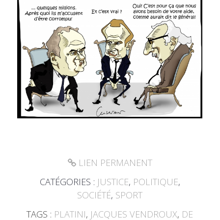
LIEN PERMANENT
CATÉGORIES :
JUSTICE
,
POLITIQUE
,
SOCIÉTÉ
,
SPORT
TAGS :
PLATINI
,
JACQUES VENDROUX
,
DE