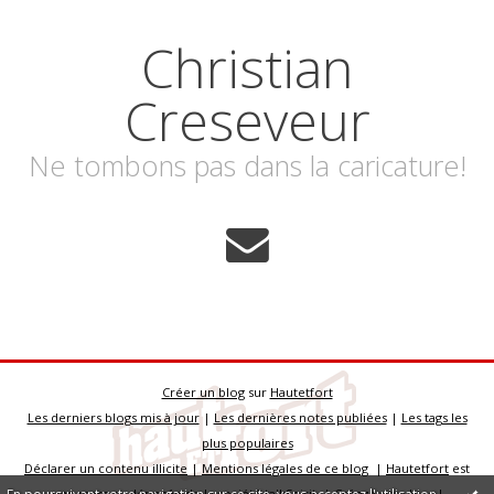
Christian
Creseveur
Ne tombons pas dans la caricature!
Créer un blog
sur
Hautetfort
Les derniers blogs mis à jour
|
Les dernières notes publiées
|
Les tags les
plus populaires
Déclarer un contenu illicite
|
Mentions légales de ce blog
|
Hautetfort
est
une marque déposée de la société talkSpirit | Créez votre
blog
!