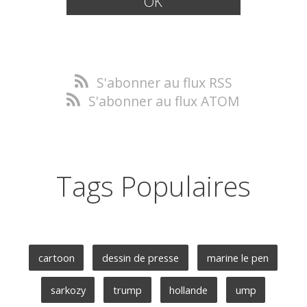
S'abonner au flux RSS
S'abonner au flux ATOM
Tags Populaires
cartoon
dessin de presse
marine le pen
sarkozy
trump
hollande
ump