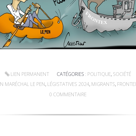
LIEN PERMANENT
CATÉGORIES :
POLITIQUE
,
SOCIÉTÉ
N MARÉCHAL LE PEN
,
LÉGISTATIVES 2024
,
MIGRANTS
,
FRONTE
0
COMMENTAIRE