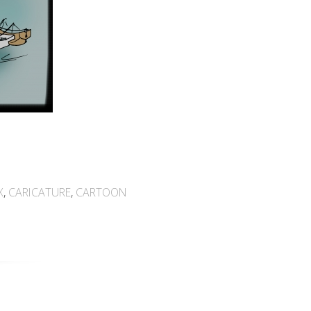
X
,
CARICATURE
,
CARTOON