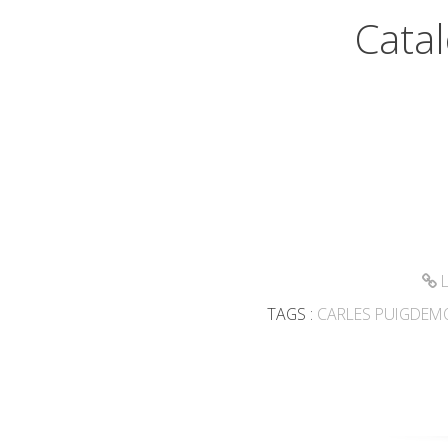
Cata
L
TAGS :
CARLES PUIGDE