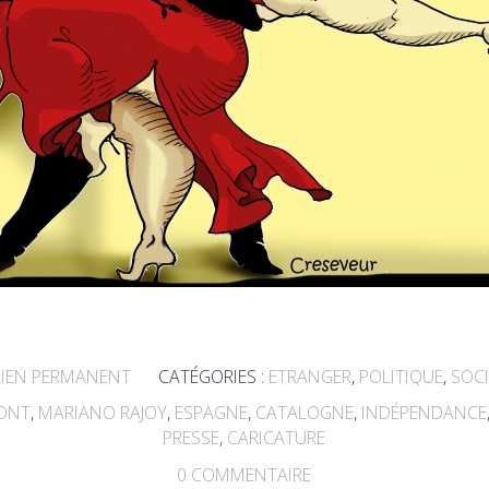
IEN PERMANENT
CATÉGORIES :
ETRANGER
,
POLITIQUE
,
SOCI
ONT
,
MARIANO RAJOY
,
ESPAGNE
,
CATALOGNE
,
INDÉPENDANCE
PRESSE
,
CARICATURE
0
COMMENTAIRE