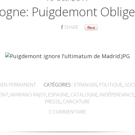
logne: Puigdemont Oblige
SHARE
IEN PERMANENT
CATÉGORIES :
ETRANGER
,
POLITIQUE
,
SOCI
MONT
,
MARIANO RAJOY
,
ESPAGNE
,
CATALOGNE
,
INDÉPENDANCE
PRESSE
,
CARICATURE
0
COMMENTAIRE