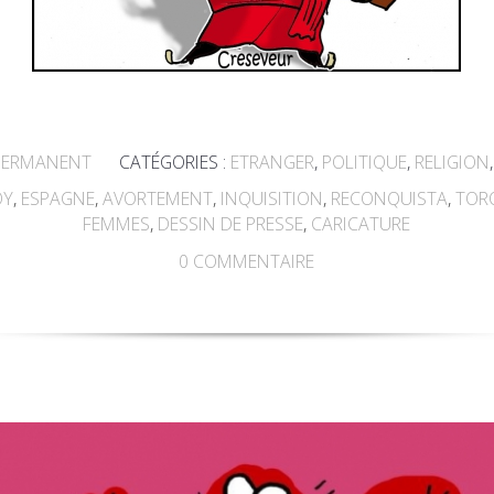
PERMANENT
CATÉGORIES :
ETRANGER
,
POLITIQUE
,
RELIGION
OY
,
ESPAGNE
,
AVORTEMENT
,
INQUISITION
,
RECONQUISTA
,
TOR
FEMMES
,
DESSIN DE PRESSE
,
CARICATURE
0
COMMENTAIRE