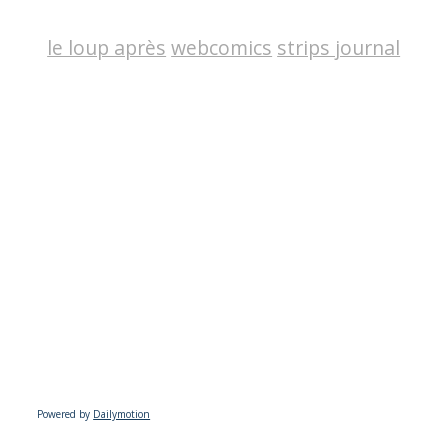
le loup après
webcomics
strips journal
Powered by
Dailymotion