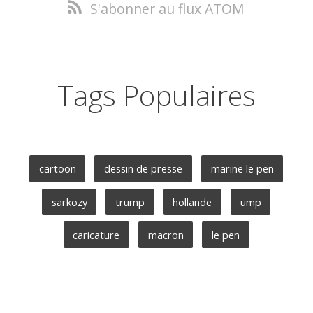
S'abonner au flux ATOM
Tags Populaires
cartoon
dessin de presse
marine le pen
sarkozy
trump
hollande
ump
caricature
macron
le pen