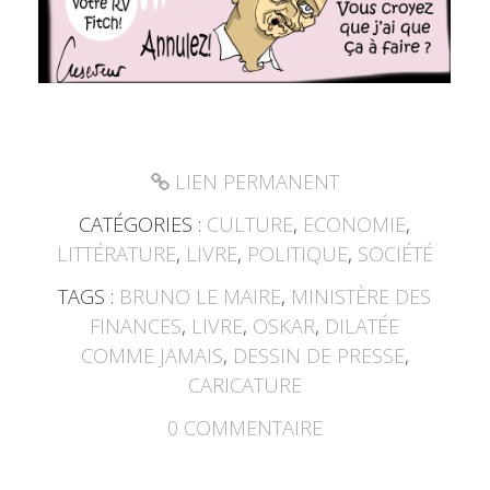
LIEN PERMANENT
CATÉGORIES :
CULTURE
,
ECONOMIE
,
LITTÉRATURE
,
LIVRE
,
POLITIQUE
,
SOCIÉTÉ
TAGS :
BRUNO LE MAIRE
,
MINISTÈRE DES
FINANCES
,
LIVRE
,
OSKAR
,
DILATÉE
COMME JAMAIS
,
DESSIN DE PRESSE
,
CARICATURE
0
COMMENTAIRE