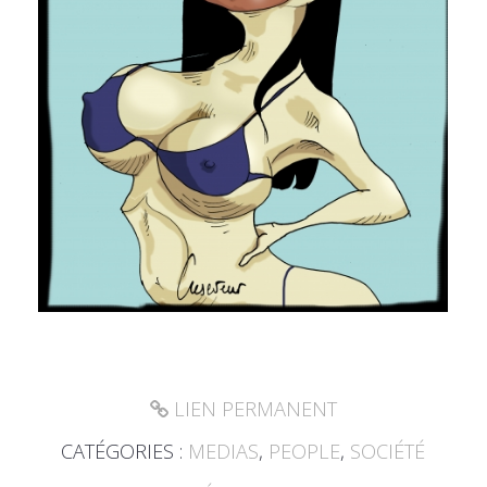
LIEN PERMANENT
CATÉGORIES :
MEDIAS
,
PEOPLE
,
SOCIÉTÉ