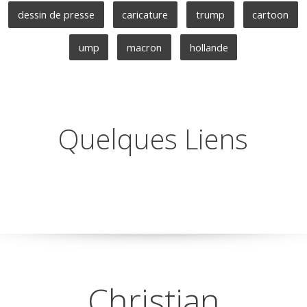
dessin de presse
caricature
trump
cartoon
ump
macron
hollande
Quelques Liens
Christian