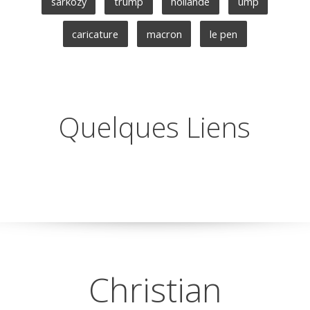
sarkozy
trump
hollande
ump
caricature
macron
le pen
Quelques Liens
Christian