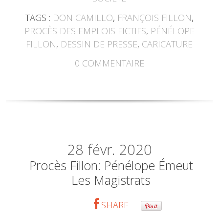
TAGS :
DON CAMILLO
,
FRANÇOIS FILLON
,
PROCÈS DES EMPLOIS FICTIFS
,
PÉNÉLOPE
FILLON
,
DESSIN DE PRESSE
,
CARICATURE
0
COMMENTAIRE
28
févr. 2020
Procès Fillon: Pénélope Émeut
Les Magistrats
SHARE