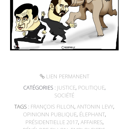
LIEN PERMANENT
CATÉGORIES :
JUSTICE
,
POLITIQUE
,
SOCIÉTÉ
TAGS :
FRANÇOIS FILLON
,
ANTONIN LEVY
,
OPINIONN PUBLIQUE
,
ÉLEPHANT
,
PRÉSIDENTIELLE 2017
,
AFFAIRES
,