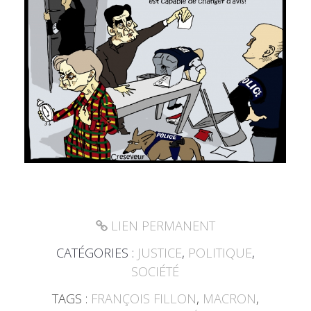
LIEN PERMANENT
CATÉGORIES :
JUSTICE
,
POLITIQUE
,
SOCIÉTÉ
TAGS :
FRANÇOIS FILLON
,
MACRON
,