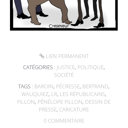
LIEN PERMANENT
CATÉGORIES :
JUSTICE
,
POLITIQUE
,
SOCIÉTÉ
TAGS :
BAROIN
,
PÉCRESSE
,
BERTRAND
,
WAUQUIEZ
,
LR
,
LES RÉPUBLICAINS
,
FILLON
,
PÉNÉLOPE FILLON
,
DESSIN DE
PRESSE
,
CARICATURE
0
COMMENTAIRE