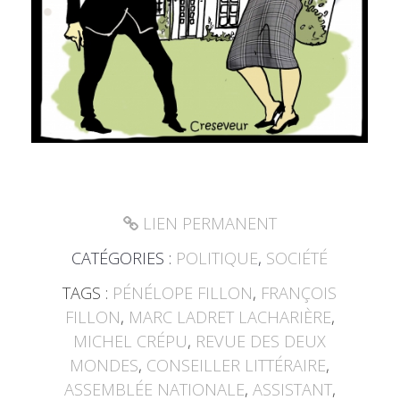
LIEN PERMANENT
CATÉGORIES :
POLITIQUE
,
SOCIÉTÉ
TAGS :
PÉNÉLOPE FILLON
,
FRANÇOIS
FILLON
,
MARC LADRET LACHARIÈRE
,
MICHEL CRÉPU
,
REVUE DES DEUX
MONDES
,
CONSEILLER LITTÉRAIRE
,
ASSEMBLÉE NATIONALE
,
ASSISTANT
,