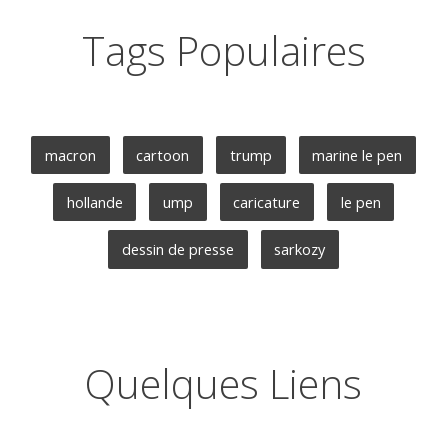
Tags Populaires
macron
cartoon
trump
marine le pen
hollande
ump
caricature
le pen
dessin de presse
sarkozy
Quelques Liens