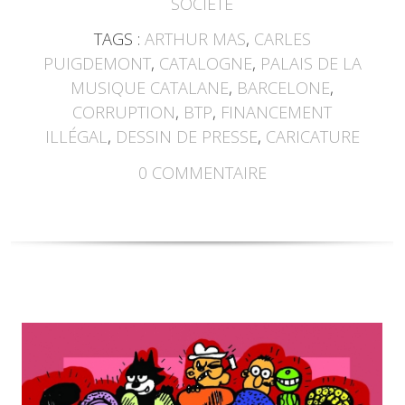
SOCIÉTÉ
TAGS :
ARTHUR MAS
,
CARLES
PUIGDEMONT
,
CATALOGNE
,
PALAIS DE LA
MUSIQUE CATALANE
,
BARCELONE
,
CORRUPTION
,
BTP
,
FINANCEMENT
ILLÉGAL
,
DESSIN DE PRESSE
,
CARICATURE
0
COMMENTAIRE