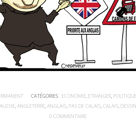
PERMANENT
CATÉGORIES :
ECONOMIE
,
ETRANGER
,
POLITIQU
GAUCHE
,
ANGLETERRE
,
ANGLAIS
,
PAS DE CALAIS
,
CALAIS
,
DESSIN
0
COMMENTAIRE