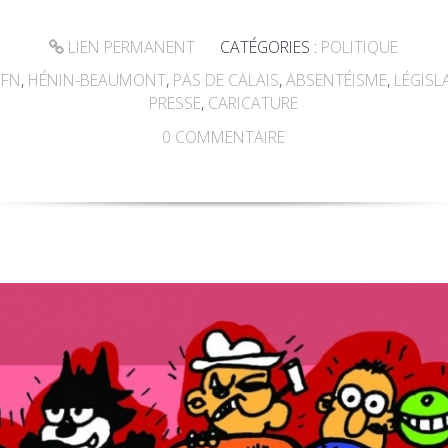
LIEN PERMANENT
CATÉGORIES :
POLITIQUE
,
FN
,
HÉNIN-BEAUMONT
,
PAS DE CALAIS
,
ABSENTÉISME
,
LÉGISL
PRESSE
,
CARICATURE
0
COMMENTAIRE