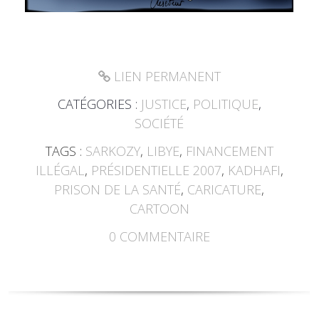
LIEN PERMANENT
CATÉGORIES :
JUSTICE
,
POLITIQUE
,
SOCIÉTÉ
TAGS :
SARKOZY
,
LIBYE
,
FINANCEMENT
ILLÉGAL
,
PRÉSIDENTIELLE 2007
,
KADHAFI
,
PRISON DE LA SANTÉ
,
CARICATURE
,
CARTOON
0
COMMENTAIRE