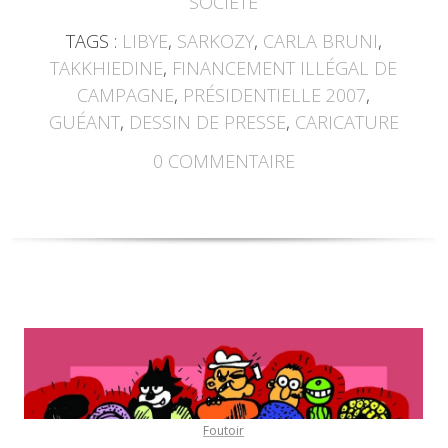
SOCIÉTÉ
TAGS :
LIBYE
,
SARKOZY
,
CARLA BRUNI
,
TAKKHIEDINE
,
FINANCEMENT ILLÉGAL DE
CAMPAGNE
,
PRÉSIDENTIELLE 2007
,
GUÉANT
,
DESSIN DE PRESSE
,
CARICATURE
0
COMMENTAIRE
Foutoir