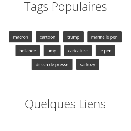
Tags Populaires
macron
cartoon
trump
marine le pen
hollande
ump
caricature
le pen
dessin de presse
sarkozy
Quelques Liens