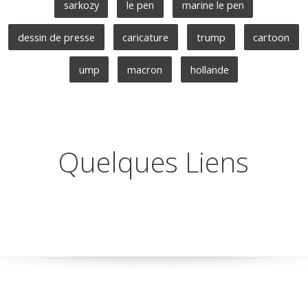
sarkozy
le pen
marine le pen
dessin de presse
caricature
trump
cartoon
ump
macron
hollande
Quelques Liens