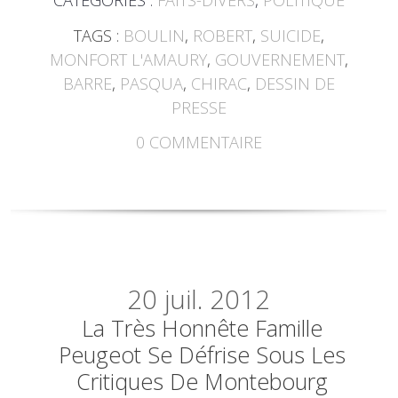
CATÉGORIES :
FAITS-DIVERS
,
POLITIQUE
TAGS :
BOULIN
,
ROBERT
,
SUICIDE
,
MONFORT L'AMAURY
,
GOUVERNEMENT
,
BARRE
,
PASQUA
,
CHIRAC
,
DESSIN DE
PRESSE
0
COMMENTAIRE
20
juil. 2012
La Très Honnête Famille
Peugeot Se Défrise Sous Les
Critiques De Montebourg