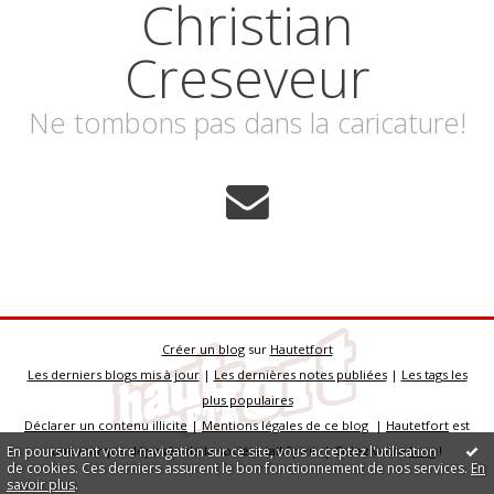
Christian
Creseveur
Ne tombons pas dans la caricature!
Créer un blog
sur
Hautetfort
Les derniers blogs mis à jour
|
Les dernières notes publiées
|
Les tags les
plus populaires
Déclarer un contenu illicite
|
Mentions légales de ce blog
|
Hautetfort
est
En poursuivant votre navigation sur ce site, vous acceptez l'utilisation
une marque déposée de la société talkSpirit | Créez votre
blog
!
de cookies. Ces derniers assurent le bon fonctionnement de nos services.
En
savoir plus
.