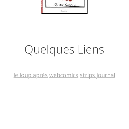
Quelques Liens
le loup après
webcomics
strips journal