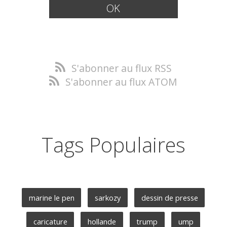
S'abonner au flux RSS
S'abonner au flux ATOM
Tags Populaires
marine le pen
sarkozy
dessin de presse
caricature
hollande
trump
ump