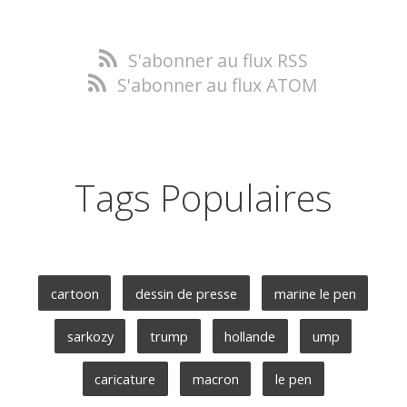
S'abonner au flux RSS
S'abonner au flux ATOM
Tags Populaires
cartoon
dessin de presse
marine le pen
sarkozy
trump
hollande
ump
caricature
macron
le pen