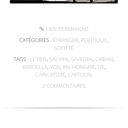
LIEN PERMANENT
CATÉGORIES :
ETRANGER
,
POLITIQUE
,
SOCIÉTÉ
TAGS :
LE PEN
,
SALVINI
,
SAVEDRA
,
ORBAN
,
BARDELLA
,
VOX
,
RN; HONGRIE
,
UE
,
CARICATURE
,
CARTOON
2
COMMENTAIRES