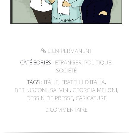
LIEN PERMANENT
CATÉGORIES :
ETRANGER
,
POLITIQUE
,
SOCIÉTÉ
TAGS :
ITALIE
,
FRATELLI D'ITALIA
,
BERLUSCONI
,
SALVINI
,
GEORGIA MELONI
,
DESSIN DE PRESSE
,
CARICATURE
0
COMMENTAIRE