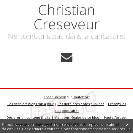
Christian
Creseveur
Ne tombons pas dans la caricature!
Créer un blog
sur
Hautetfort
Les derniers blogs mis à jour
|
Les dernières notes publiées
|
Les tags les
plus populaires
Déclarer un contenu illicite
|
Mentions légales de ce blog
|
Hautetfort
est
En poursuivant votre navigation sur ce site, vous acceptez l'utilisation
une marque déposée de la société talkSpirit | Créez votre
blog
!
de cookies. Ces derniers assurent le bon fonctionnement de nos services.
En