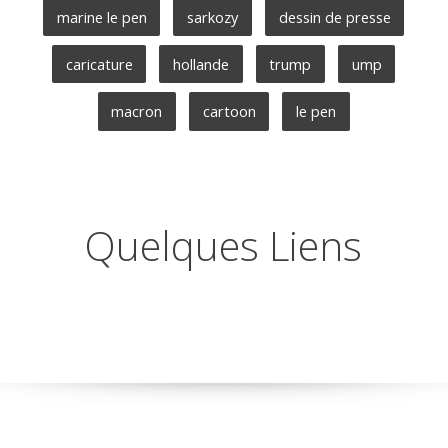
marine le pen
sarkozy
dessin de presse
caricature
hollande
trump
ump
macron
cartoon
le pen
Quelques Liens