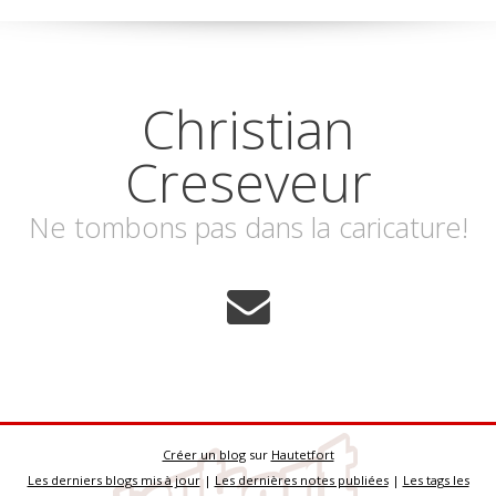
Christian
Creseveur
Ne tombons pas dans la caricature!
Créer un blog
sur
Hautetfort
Les derniers blogs mis à jour
|
Les dernières notes publiées
|
Les tags les