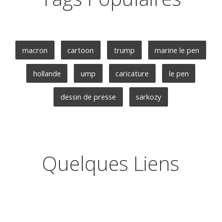
macron
cartoon
trump
marine le pen
hollande
ump
caricature
le pen
dessin de presse
sarkozy
Quelques Liens