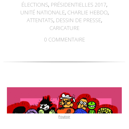
ÉLECTIONS
,
PRÉSIDENTIELLES 2017
,
UNITÉ NATIONALE
,
CHARLIE HEBDO
,
ATTENTATS
,
DESSIN DE PRESSE
,
CARICATURE
0
COMMENTAIRE
Foutoir