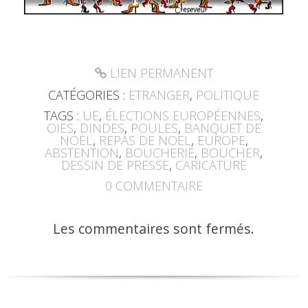
LIEN PERMANENT
CATÉGORIES :
ETRANGER
,
POLITIQUE
TAGS :
UE
,
ÉLECTIONS EUROPÉENNES
,
OIES
,
DINDES
,
POULES
,
BANQUET DE
NOËL
,
REPAS DE NOËL
,
EUROPE
,
ABSTENTION
,
BOUCHERIE
,
BOUCHER
,
DESSIN DE PRESSE
,
CARICATURE
0
COMMENTAIRE
Les commentaires sont fermés.