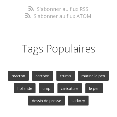
S'abonner au flux RSS
S'abonner au flux ATOM
Tags Populaires
macron
cartoon
trump
marine le pen
hollande
ump
caricature
le pen
dessin de presse
sarkozy