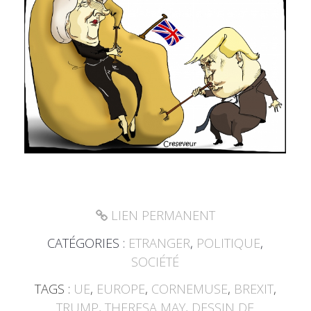
LIEN PERMANENT
CATÉGORIES :
ETRANGER
,
POLITIQUE
,
SOCIÉTÉ
TAGS :
UE
,
EUROPE
,
CORNEMUSE
,
BREXIT
,
TRUMP
,
THERESA MAY
,
DESSIN DE