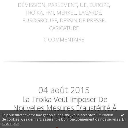
DÉMISSION
,
PARLEMENT
,
UE
,
EUROPE
,
TROÏKA
,
FMI
,
MERKEL
,
LAGARDE
,
EUROGROUPE
,
DESSIN DE PRESSE
,
CARICATURE
0
COMMENTAIRE
04
août 2015
La Troïka Veut Imposer De
Nouvelles Mesures D'austérité À
La Grèce
En poursuivant votre navigation sur ce site, vous acceptez l'utilisation
de cookies. Ces derniers assurent le bon fonctionnement de nos services.
En
savoir plus
.