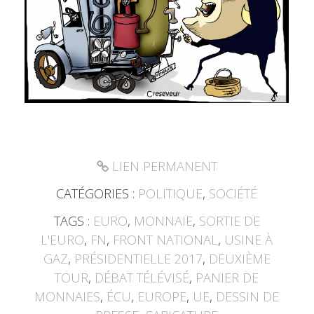
LIEN PERMANENT
CATÉGORIES :
POLITIQUE
,
SOCIÉTÉ
TAGS :
EURO
,
MONNAIE
,
SORTIE DE
L'EURO
,
FN
,
FRONT NATIONAL
,
USINE À
GAZ
,
PRÉSIDENTIELLE 2017
,
DEUXIÈME
TOUR
,
DÉBAT TÉLÉVISÉ
,
PANIER DE
MONNAIES
,
ÉCU
,
EUROPE
,
UE
,
DESSIN DE