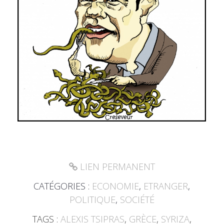
LIEN PERMANENT
CATÉGORIES :
ECONOMIE
,
ETRANGER
,
POLITIQUE
,
SOCIÉTÉ
TAGS :
ALEXIS TSIPRAS
,
GRÈCE
,
SYRIZA
,