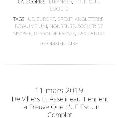
CATÉGORIES :
ETRANGER
,
POLITIQUE
,
SOCIÉTÉ
TAGS :
UE
,
EUROPE
,
BREXIT
,
ANGLETERRE
,
ROYAUME UNI
,
NONSENSE
,
ROCHER DE
SISYPHE
,
DESSIN DE PRESSE
,
CARICATURE
0
COMMENTAIRE
11
mars 2019
De Villiers Et Asselineau Tiennent
La Preuve Que L'UE Est Un
Complot