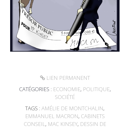
LIEN PERMANENT
CATÉGORIES :
ECONOMIE
,
POLITIQUE
,
SOCIÉTÉ
TAGS :
AMÉLIE DE MONTCHALIN
,
EMMANUEL MACRON
,
CABINETS
CONSEIL
,
MAC KINSEY
,
DESSIN DE