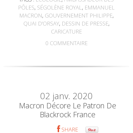
PÔLES
,
SÉGOLÈNE ROYAL
,
EMMANUEL
MACRON
,
GOUVERNEMENT PHILIPPE
,
QUAI D'ORSAY
,
DESSIN DE PRESSE
,
CARICATURE
0
COMMENTAIRE
02
janv. 2020
Macron Décore Le Patron De
Blackrock France
SHARE