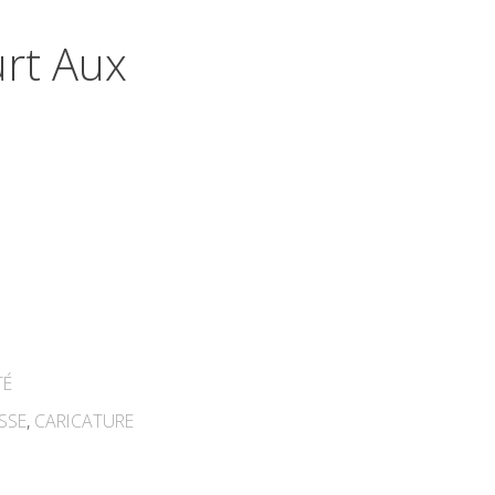
urt Aux
TÉ
SSE
,
CARICATURE