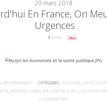
20
mars 2018
rd'hui En France, On Me
Urgences
SHARE
LIEN PERMANENT
CATÉGORIES :
POLITIQUE
,
SANTÉ
,
SOCIÉ
UZYN
,
URGENCES
,
SAMU
,
AHP
,
HÔPITAL PUBLIC
,
DESSIN DE PRE
0
COMMENTAIRE