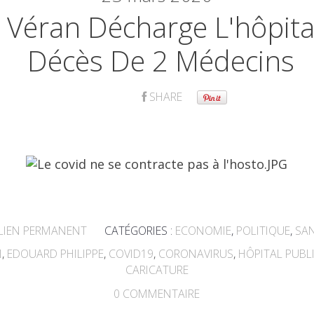
 Véran Décharge L'hôpita
Décès De 2 Médecins
SHARE
LIEN PERMANENT
CATÉGORIES :
ECONOMIE
,
POLITIQUE
,
SA
N
,
EDOUARD PHILIPPE
,
COVID19
,
CORONAVIRUS
,
HÔPITAL PUBL
CARICATURE
0
COMMENTAIRE