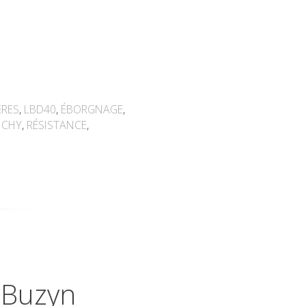
ÈRES
,
LBD40
,
ÉBORGNAGE
,
ICHY
,
RÉSISTANCE
,
s Buzyn