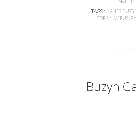
LIEN
TAGS :
AGNÈS BUZY
CORONAVIRUS
,
PA
Buzyn Ga