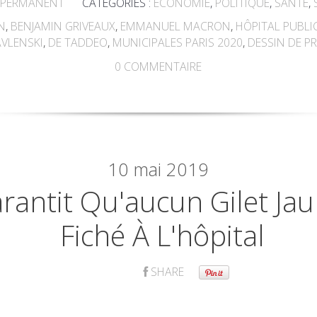
 PERMANENT
CATÉGORIES :
ECONOMIE
,
POLITIQUE
,
SANTÉ
,
N
,
BENJAMIN GRIVEAUX
,
EMMANUEL MACRON
,
HÔPITAL PUBLI
VLENSKI
,
DE TADDEO
,
MUNICIPALES PARIS 2020
,
DESSIN DE P
0
COMMENTAIRE
10
mai 2019
rantit Qu'aucun Gilet Jau
Fiché À L'hôpital
SHARE