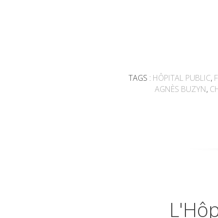
TAGS :
HÔPITAL PUBLIC
,
AGNÈS BUZYN
,
C
L'Hôp