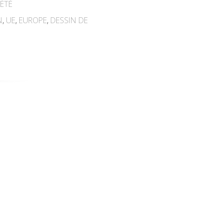
ÉTÉ
N
,
UE
,
EUROPE
,
DESSIN DE