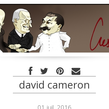
david cameron
01
juil. 2016