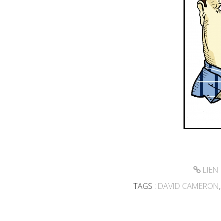
LIEN
TAGS :
DAVID CAMERON