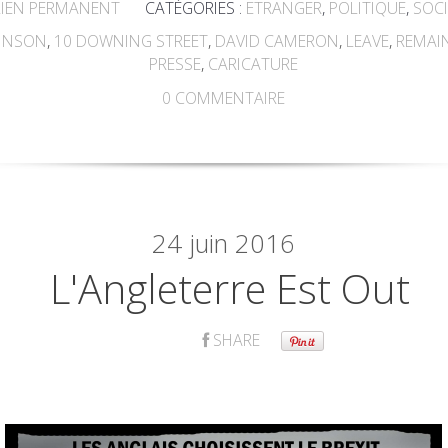
IEN PERMANENT
CATÉGORIES :
ETRANGER
,
POLITIQUE
,
SOCI
OHNSON
,
10 DOWNING STREET
,
DAVID CAMERON
,
LEAVE
,
REMAI
PRESSE
,
CARICATURE
0
COMMENTAIRE
24
juin 2016
L'Angleterre Est Out
SHARE