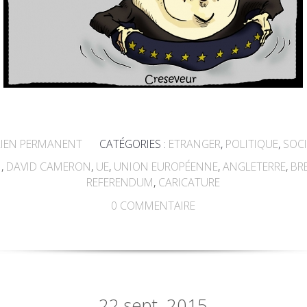
IEN PERMANENT
CATÉGORIES :
ETRANGER
,
POLITIQUE
,
SOCI
N
,
DAVID CAMERON
,
UE
,
UNION EUROPÉENNE
,
ANGLETERRE
,
BR
REFERENDUM
,
CARICATURE
0
COMMENTAIRE
22
sept. 2015