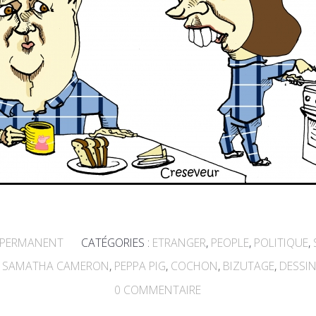
 PERMANENT
CATÉGORIES :
ETRANGER
,
PEOPLE
,
POLITIQUE
,
,
SAMATHA CAMERON
,
PEPPA PIG
,
COCHON
,
BIZUTAGE
,
DESSIN
0
COMMENTAIRE