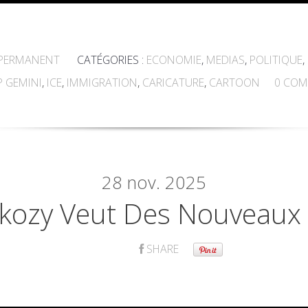
 PERMANENT
CATÉGORIES :
ECONOMIE
,
MEDIAS
,
POLITIQUE
,
P GEMINI
,
ICE
,
IMMIGRATION
,
CARICATURE
,
CARTOON
0
COM
28
nov. 2025
kozy Veut Des Nouveaux T
SHARE