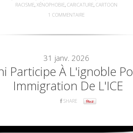
RACISME
,
XÉNOPHOBIE
,
CARICATURE
,
CARTOON
1
COMMENTAIRE
31
janv. 2026
 Participe À L'ignoble Pol
Immigration De L'ICE
SHARE