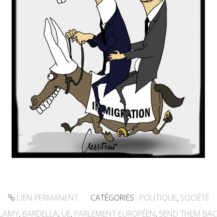
LIEN PERMANENT
CATÉGORIES :
POLITIQUE
,
SOCIÉTÉ
LLAMY
,
BARDELLA
,
UE
,
PARLEMENT EUROPÉEN
,
SEND THEM BAC