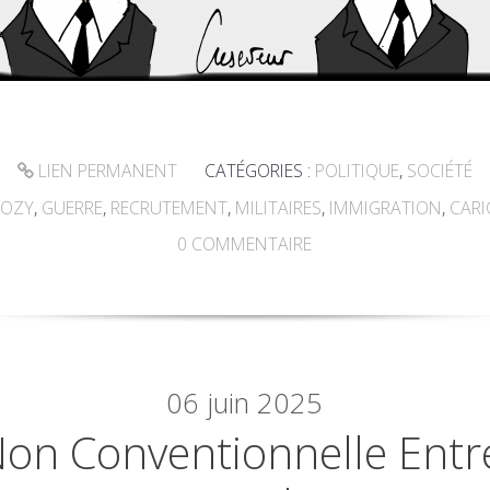
LIEN PERMANENT
CATÉGORIES :
POLITIQUE
,
SOCIÉTÉ
KOZY
,
GUERRE
,
RECRUTEMENT
,
MILITAIRES
,
IMMIGRATION
,
CARI
0
COMMENTAIRE
06
juin 2025
on Conventionnelle Entr