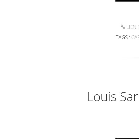
LIEN
TAGS :
CA
Louis Sar