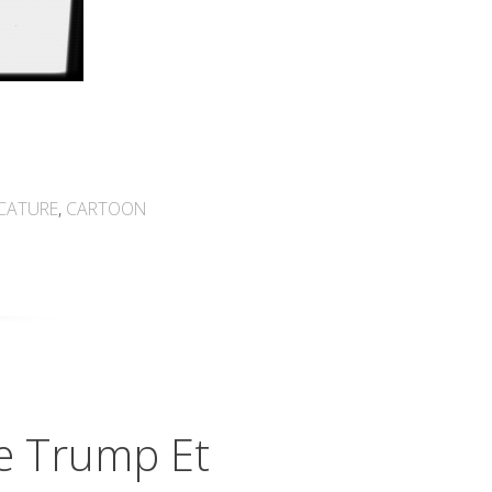
CATURE
,
CARTOON
e Trump Et