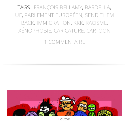
TAGS :
FRANÇOIS BELLAMY
,
BARDELLA
,
UE
,
PARLEMENT EUROPÉEN
,
SEND THEM
BACK
,
IMMIGRATION
,
KKK
,
RACISME
,
XÉNOPHOBIE
,
CARICATURE
,
CARTOON
1
COMMENTAIRE
Foutoir