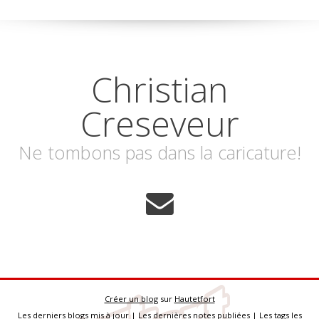
Christian
Creseveur
Ne tombons pas dans la caricature!
Créer un blog
sur
Hautetfort
Les derniers blogs mis à jour
|
Les dernières notes publiées
|
Les tags les