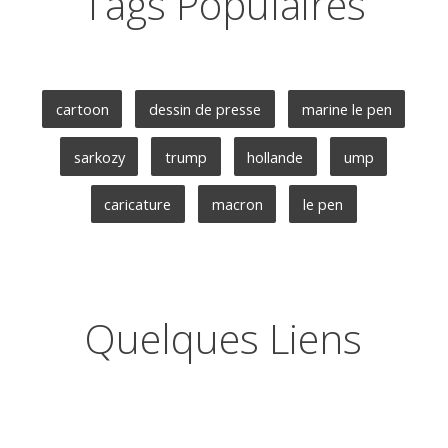
Tags Populaires
cartoon
dessin de presse
marine le pen
sarkozy
trump
hollande
ump
caricature
macron
le pen
Quelques Liens