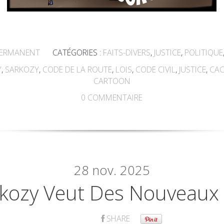
PERMANENT
CATÉGORIES :
FAITS-DIVERS
,
JUSTICE
,
POLITIQUE
Y
,
SARKOZY
,
CODE DE LA ROUTE
,
LOIS
,
CODE CIVIL
,
JUSTICE
,
CAC
CARTOON
0
COMMENTAIRE
28
nov. 2025
kozy Veut Des Nouveaux T
SHARE