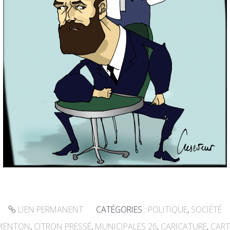
LIEN PERMANENT
CATÉGORIES :
POLITIQUE
,
SOCIÉTÉ
MENTON
,
CITRON PRESSÉ
,
MUNICIPALES 26
,
CARICATURE
,
CAR