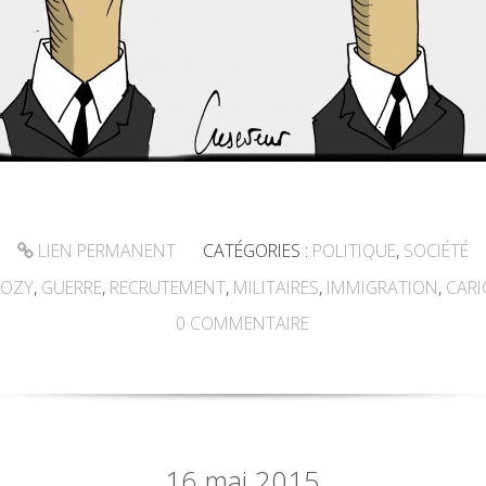
LIEN PERMANENT
CATÉGORIES :
POLITIQUE
,
SOCIÉTÉ
KOZY
,
GUERRE
,
RECRUTEMENT
,
MILITAIRES
,
IMMIGRATION
,
CARI
0
COMMENTAIRE
16
mai 2015