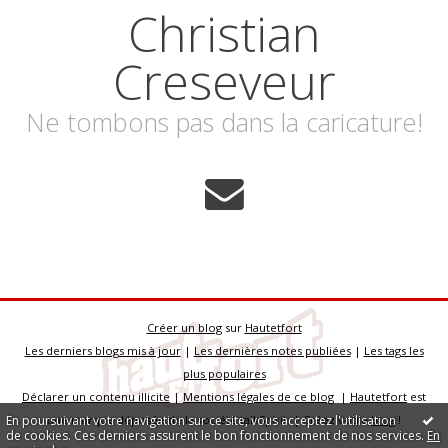
Christian
Creseveur
Ne tombons pas dans la caricature!
Créer un blog
sur
Hautetfort
Les derniers blogs mis à jour
|
Les dernières notes publiées
|
Les tags les
plus populaires
Déclarer un contenu illicite
|
Mentions légales de ce blog
|
Hautetfort
est
En poursuivant votre navigation sur ce site, vous acceptez l'utilisation
une marque déposée de la société talkSpirit | Créez votre
blog
!
de cookies. Ces derniers assurent le bon fonctionnement de nos services.
En