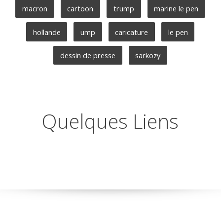
macron
cartoon
trump
marine le pen
hollande
ump
caricature
le pen
dessin de presse
sarkozy
Quelques Liens