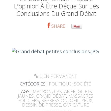
L'opinion À Être Déçue Sur Les
Conclusions Du Grand Débat
SHARE
LIEN PERMANENT
CATÉGORIES :
POLITIQUE
,
SOCIÉTÉ
TAGS :
MACRON
,
CASTANER
,
GILETS
JAUNES
,
GRAND DÉBAT
,
MASSACRES
POLICIERS
,
RÉPRESSION
,
OEIL
,
YEUX
,
DESSIN DE PRESSE
,
CARICATURE