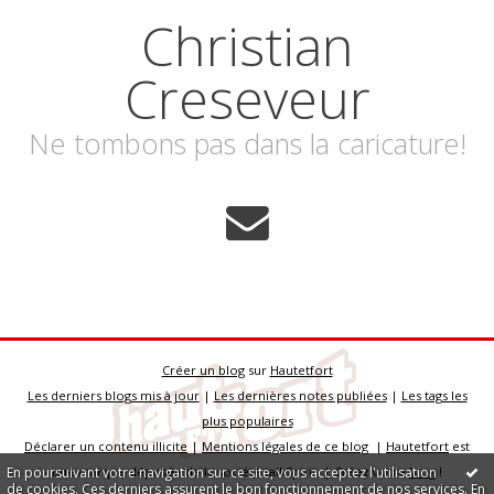
Christian
Creseveur
Ne tombons pas dans la caricature!
Créer un blog
sur
Hautetfort
Les derniers blogs mis à jour
|
Les dernières notes publiées
|
Les tags les
plus populaires
Déclarer un contenu illicite
|
Mentions légales de ce blog
|
Hautetfort
est
En poursuivant votre navigation sur ce site, vous acceptez l'utilisation
une marque déposée de la société talkSpirit | Créez votre
blog
!
de cookies. Ces derniers assurent le bon fonctionnement de nos services.
En