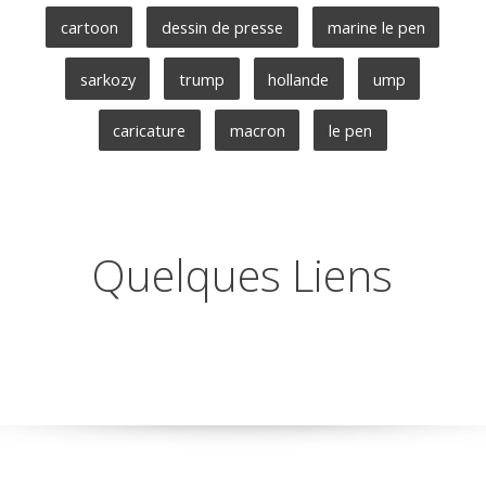
cartoon
dessin de presse
marine le pen
sarkozy
trump
hollande
ump
caricature
macron
le pen
Quelques Liens