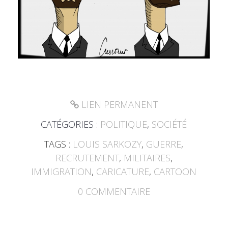
LIEN PERMANENT
CATÉGORIES :
POLITIQUE
,
SOCIÉTÉ
TAGS :
LOUIS SARKOZY
,
GUERRE
,
RECRUTEMENT
,
MILITAIRES
,
IMMIGRATION
,
CARICATURE
,
CARTOON
0
COMMENTAIRE