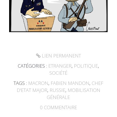
LIEN PERMANENT
CATÉGORIES :
ETRANGER
,
POLITIQUE
,
SOCIÉTÉ
TAGS :
MACRON
,
FABIEN MANDON
,
CHEF
D'ETAT MAJOR
,
RUSSIE
,
MOBILISATION
GÉNÉRALE
0
COMMENTAIRE