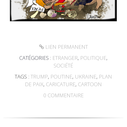
LIEN PERMANENT
CATÉGORIES :
ETRANGER
,
POLITIQUE
,
SOCIÉTÉ
TAGS :
TRUMP
,
POUTINE
,
UKRAINE
,
PLAN
DE PAIX
,
CARICATURE
,
CARTOON
0
COMMENTAIRE