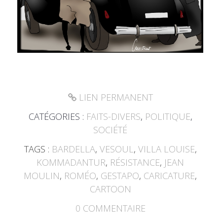
LIEN PERMANENT
CATÉGORIES :
FAITS-DIVERS
,
POLITIQUE
,
SOCIÉTÉ
TAGS :
BARDELLA
,
VESOUL
,
VILLA LOUISE
,
KOMMADANTUR
,
RÉSISTANCE
,
JEAN
MOULIN
,
ROMÉO
,
GESTAPO
,
CARICATURE
,
CARTOON
0
COMMENTAIRE