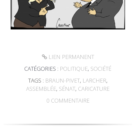
LIEN PERMANENT
CATÉGORIES :
POLITIQUE
,
SOCIÉTÉ
TAGS :
BRAUN-PIVET
,
LARCHER
,
ASSEMBLÉE
,
SÉNAT
,
CARICATURE
0
COMMENTAIRE