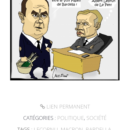
LIEN PERMANENT
CATÉGORIES :
POLITIQUE
,
SOCIÉTÉ
TAGS :
LECORNU
,
MACRON
,
BARDELLA
,