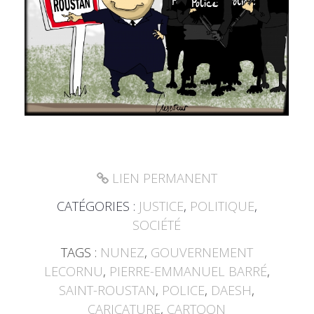
LIEN PERMANENT
CATÉGORIES :
JUSTICE
,
POLITIQUE
,
SOCIÉTÉ
TAGS :
NUNEZ
,
GOUVERNEMENT
LECORNU
,
PIERRE-EMMANUEL BARRÉ
,
SAINT-ROUSTAN
,
POLICE
,
DAESH
,
CARICATURE
,
CARTOON