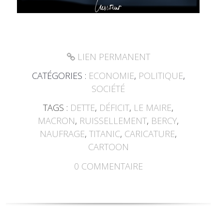
LIEN PERMANENT
CATÉGORIES :
ECONOMIE
,
POLITIQUE
,
SOCIÉTÉ
TAGS :
DETTE
,
DÉFICIT
,
LE MAIRE
,
MACRON
,
RUISSELLEMENT
,
BERCY
,
NAUFRAGE
,
TITANIC
,
CARICATURE
,
CARTOON
0
COMMENTAIRE