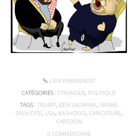
LIEN PERMANENT
CATÉGORIES :
ETRANGER
,
POLITIQUE
TAGS :
TRUMP
,
BEN SALMANE
,
ARABIE
SAOUDITE
,
USA
,
KASHOGGI
,
CARICATURE
,
CARTOON
0
COMMENTAIRE