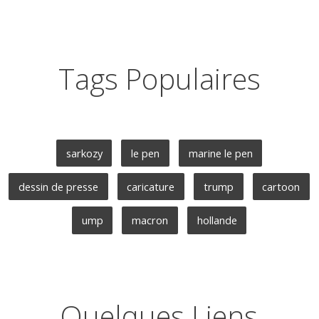
Tags Populaires
sarkozy
le pen
marine le pen
dessin de presse
caricature
trump
cartoon
ump
macron
hollande
Quelques Liens