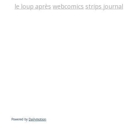
le loup après
webcomics
strips journal
Powered by
Dailymotion