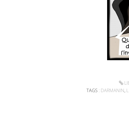
LI
TAGS :
DARMANIN
,