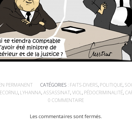
EN PERMANENT
CATÉGORIES :
FAITS-DIVERS
,
POLITIQUE
,
SO
LECORNU
,
LYHANNA
,
ASSASSINAT
,
VIOL
,
PÉDOCRIMINALITÉ
,
CA
0
COMMENTAIRE
Les commentaires sont fermés.