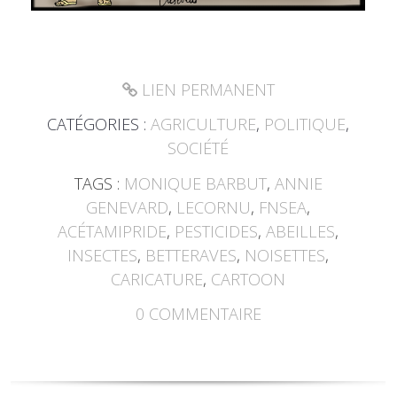
LIEN PERMANENT
CATÉGORIES :
AGRICULTURE
,
POLITIQUE
,
SOCIÉTÉ
TAGS :
MONIQUE BARBUT
,
ANNIE
GENEVARD
,
LECORNU
,
FNSEA
,
ACÉTAMIPRIDE
,
PESTICIDES
,
ABEILLES
,
INSECTES
,
BETTERAVES
,
NOISETTES
,
CARICATURE
,
CARTOON
0
COMMENTAIRE