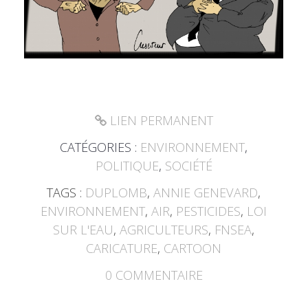
LIEN PERMANENT
CATÉGORIES :
ENVIRONNEMENT
,
POLITIQUE
,
SOCIÉTÉ
TAGS :
DUPLOMB
,
ANNIE GENEVARD
,
ENVIRONNEMENT
,
AIR
,
PESTICIDES
,
LOI
SUR L'EAU
,
AGRICULTEURS
,
FNSEA
,
CARICATURE
,
CARTOON
0
COMMENTAIRE