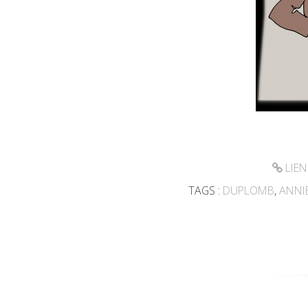
LIEN
TAGS :
DUPLOMB
,
ANNI