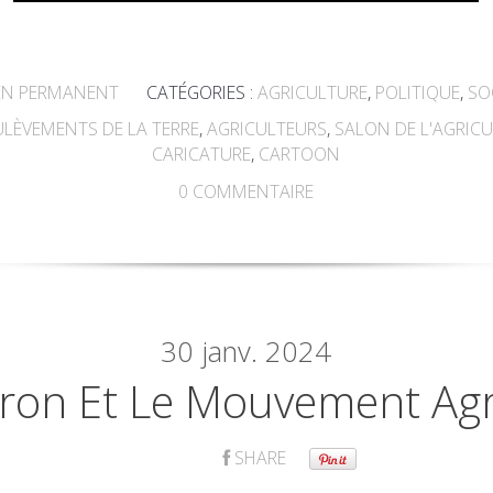
EN PERMANENT
CATÉGORIES :
AGRICULTURE
,
POLITIQUE
,
SO
ULÈVEMENTS DE LA TERRE
,
AGRICULTEURS
,
SALON DE L'AGRIC
CARICATURE
,
CARTOON
0
COMMENTAIRE
30
janv. 2024
ron Et Le Mouvement Agr
SHARE