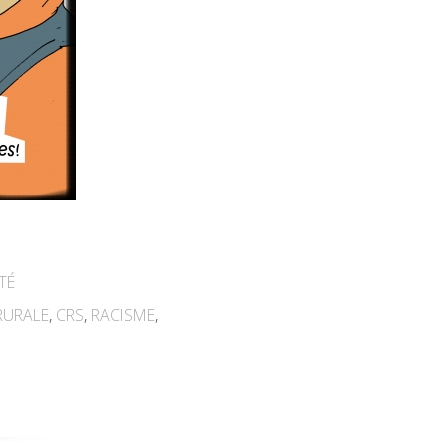
TÉ
RURALE
,
CRS
,
RACISME
,