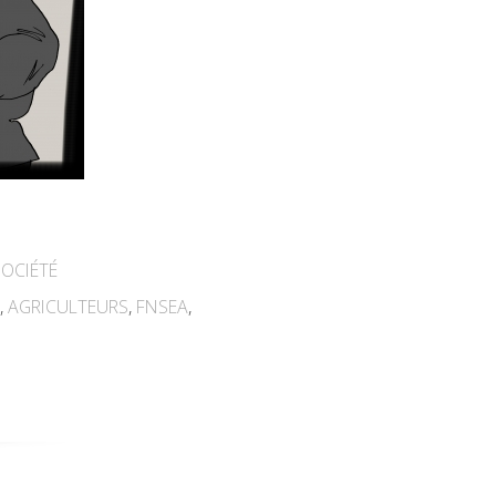
SOCIÉTÉ
U
,
AGRICULTEURS
,
FNSEA
,