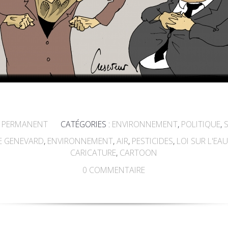
 PERMANENT
CATÉGORIES :
ENVIRONNEMENT
,
POLITIQUE
,
E GENEVARD
,
ENVIRONNEMENT
,
AIR
,
PESTICIDES
,
LOI SUR L'EA
CARICATURE
,
CARTOON
0
COMMENTAIRE