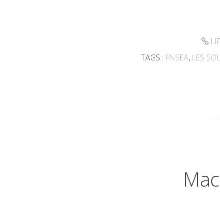
LI
TAGS :
FNSEA
,
LES SO
Mac