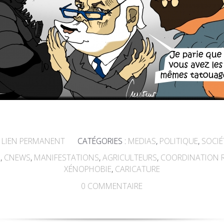
LIEN PERMANENT
CATÉGORIES :
MEDIAS
,
POLITIQUE
,
SOCIÉ
D
,
CNEWS
,
MANIFESTATIONS
,
AGRICULTEURS
,
COORDINATION 
XÉNOPHOBIE
,
CARICATURE
0
COMMENTAIRE