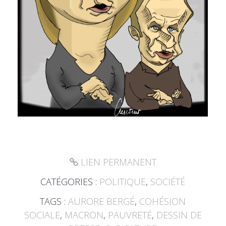
LIEN PERMANENT
CATÉGORIES :
POLITIQUE
,
SOCIÉTÉ
TAGS :
AURORE BERGÉ
,
COHÉSION
SOCIALE
,
MACRON
,
PAUVRETÉ
,
DESSIN DE