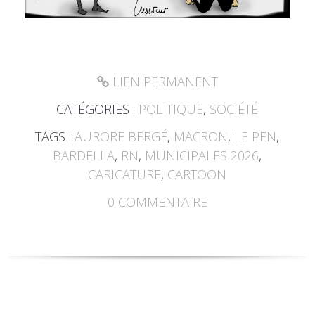
LIEN PERMANENT
CATÉGORIES :
POLITIQUE
,
SOCIÉTÉ
TAGS :
AURORE BERGÉ
,
MACRON
,
LE PEN
,
BARDELLA
,
RN
,
MUNICIPALES 2026
,
CARICATURE
,
CARTOON
0
COMMENTAIRE