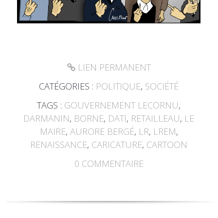
LIEN PERMANENT
CATÉGORIES :
POLITIQUE
,
SOCIÉTÉ
TAGS :
GOUVERNEMENT LECORNU
,
DARMANIN
,
BORNE
,
DATI
,
RETAILLEAU
,
LE
MAIRE
,
AURORE BERGÉ
,
LR
,
LREM
,
RENAISSANCE
,
CARICATURE
,
CARTOON
0
COMMENTAIRE