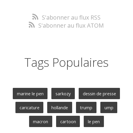
S'abonner au flux RSS
S'abonner au flux ATOM
Tags Populaires
marine le pen
sarkozy
dessin de presse
caricature
hollande
trump
ump
macron
cartoon
le pen